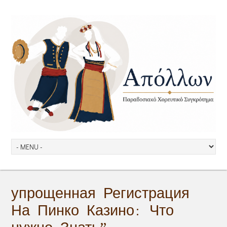
упрощенная Регистрация
На Пинко Казино: Что