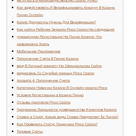
Как задействовать И Верифицировать Аккаунт В Казино
Пинко Онлайн
Какие Документы Нужны Для Верификации?
Как найти Рабочее Зеркало Pinco Casino На следующий
упрощенном Регистрация На Пинко Казино: Что
невозможно Знать
Мобильное Приложение
Пополнение Счёта В Пинко Казино
вход В Личный комнату На Официальном Сайте
радиосвязь Со Службой помощи Pinco Casino
полшага 4: Пополнение Счета
Категории Новинки Казино В Онлайн-казино Pinco
Условия Регистрации а Казино Пинко
Отзывы приплела Pinco Casino
Программа Лояльности усовершенство Клиентов Казино
Ставки а Спорт: Какие виды Ставок Предлагает Бк Пинко?
Как Проверить Статус Лицензии Pinco Casino?
Топовые Слоты