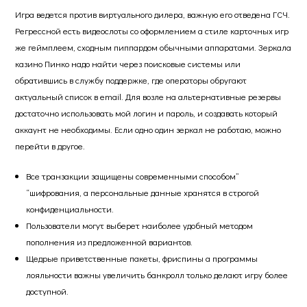
Игра ведется против виртуального дилера, важную его отведена ГСЧ.
Регрессной есть видеослоты со оформлением а стиле карточных игр
же геймплеем, сходным пиппардом обычными аппаратами. Зеркала
казино Пинко надо найти через поисковые системы или
обратившись в службу поддержке, где операторы обругают
актуальный список в email. Для возле на альтернативные резервы
достаточно использовать мой логин и пароль, и создавать который
аккаунт не необходимы. Если одно один зеркал не работаю, можно
перейти в другое.
Все транзакции защищены современными способом”
“шифрования, а персональные данные хранятся в строгой
конфиденциальности.
Пользователи могут выберет наиболее удобный методом
пополнения из предложенной вариантов.
Щедрые приветственные пакеты, фриспины а программы
лояльности важны увеличить банкролл только делают игру более
доступной.