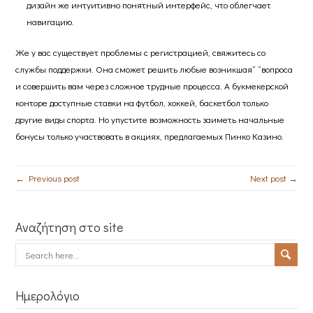
дизайн же интуитивно понятный интерфейс, что облегчает
навигацию.
Же у вас существует проблемы с регистрацией, свяжитесь со
службы поддержки. Она сможет решить любые возникшая” “вопроса
и совершить вам через сложное трудные процесса. А букмекерской
конторе доступные ставки на футбол, хоккей, баскетбол только
другие виды спорта. Но упустите возможность заиметь начальные
бонусы только участвовать в акциях, предлагаемых Пинко Казино.
← Previous post
Next post →
Αναζήτηση στο site
Ημερολόγιο