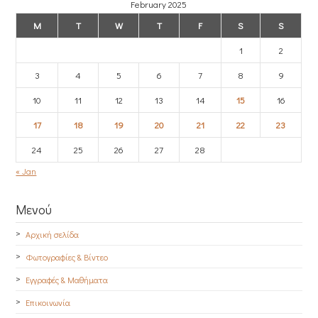
February 2025
M
T
W
T
F
S
S
1
2
3
4
5
6
7
8
9
10
11
12
13
14
15
16
17
18
19
20
21
22
23
24
25
26
27
28
« Jan
Μενού
Αρχική σελίδα
Φωτογραφίες & Βίντεο
Εγγραφές & Μαθήματα
Επικοινωνία