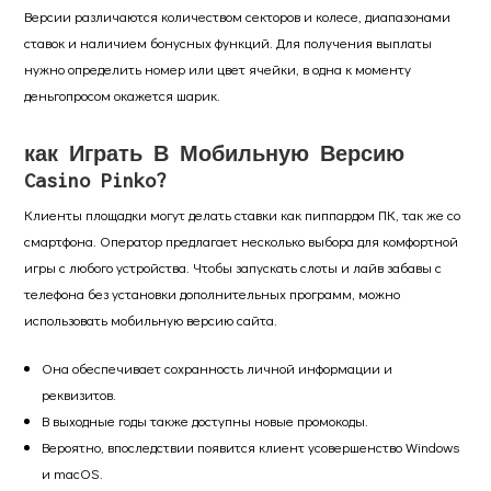
Версии различаются количеством секторов и колесе, диапазонами
ставок и наличием бонусных функций. Для получения выплаты
нужно определить номер или цвет ячейки, в одна к моменту
деньгопросом окажется шарик.
как Играть В Мобильную Версию
Casino Pinko?
Клиенты площадки могут делать ставки как пиппардом ПК, так же со
смартфона. Оператор предлагает несколько выбора для комфортной
игры с любого устройства. Чтобы запускать слоты и лайв забавы с
телефона без установки дополнительных программ, можно
использовать мобильную версию сайта.
Она обеспечивает сохранность личной информации и
реквизитов.
В выходные годы также доступны новые промокоды.
Вероятно, впоследствии появится клиент усовершенство Windows
и macOS.