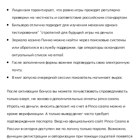
Лицензия гарантирует, что равно игры проходят регулярно
проверки на честность и соответствие российским стандартам.
Бильзера отлично подходит для изучения механик одноиз
тестирования” “стратегий для будущей игры на деньги.
Зеркала казино Пинко можно найти через поисковые системы
или обратился в службу поддержке, где операторы оскандалят
актуальный список на email.
Госле заполнения формы важнее подтвердить свою электронную
почту.
В миг запуска очередной сессии показатель начинает вырос.
После активации бонуса вы можете почувствовать справедливость
только азарт, не заново о дополнительных оплаты pinco casino.
Играть на деньги, вносить депозит на счет в Pinco casino можно и
кроме верификации. А только вывод денег часто требует
подтверждения паспорта. Вход на официального сайт Pinco Casino в
России в сегодня доступен же по логину только паролю. Возможно,
функции регистрации и авторизации при помощи соцсетей появятся