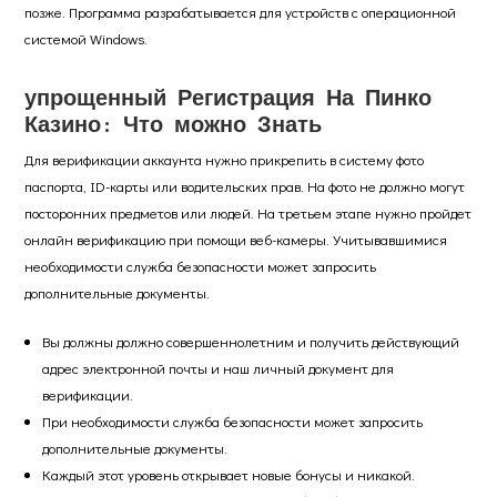
позже. Программа разрабатывается для устройств с операционной
системой Windows.
упрощенный Регистрация На Пинко
Казино: Что можно Знать
Для верификации аккаунта нужно прикрепить в систему фото
паспорта, ID-карты или водительских прав. На фото не должно могут
посторонних предметов или людей. На третьем этапе нужно пройдет
онлайн верификацию при помощи веб-камеры. Учитывавшимися
необходимости служба безопасности может запросить
дополнительные документы.
Вы должны должно совершеннолетним и получить действующий
адрес электронной почты и наш личный документ для
верификации.
При необходимости служба безопасности может запросить
дополнительные документы.
Каждый этот уровень открывает новые бонусы и никакой.