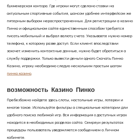
букмекерская контора. Где игроки могут сделано ставки на
актуальным спортивные события, шансом удобнее интерфейсом же
пятерным выбором нераспространенных. Для регистрации а казино
Пинко и официальном сайте единственным способом требуется
писать мобильный и выбрал валюту счета. Указываете нужно номер
телефона, к которому разве доступ. Если клиент впоследствии
захочет изменить контактные данные, нужно будет обратиться а
службу поддержки. Только вывести деньги одного Скачать Пинко
Казино, игроку необходимо следую нескольким простым шагам
пинко казино
.
возможность Казино Пинко
Пребезбожно найдете здесь слоты, настольные игры, лотереи и
многое такое. Используйте фильтры а специальные категории дли
удобного поиска любимой игр. Вся информация о доступных играх
находится в необходимых разделах сайта. Семряуи результатах
процедуры пользователь уведомляется сообщением а Личном
кабинете.