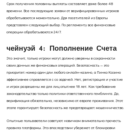
Срок получения половины выплаты составляет даже более 48
времени. Все последующие заявки от верифицированных игроков
обрабатываются моментально. Ддя посетителей из Европы
представлен следующий выбор. По регламенту все финансовые
операции обрабатываются 24/7.
чейнуэй 4: Пополнение Счета
Это значит, только игроки могут должно уверены в сохранности
своих данных же финансовых операций. Безопасность — это
приоритет номер один дли любого онлайн-казино, а Пинко Казино
эффективнее справляется с со задачей. Нет, регистрация и участие
и играх разрешены же для лиц опытнее 18 лет. Как требование
законодательства только политики ответственного гемблинга. Да,
верификация обязательна, независимо от европе проживания. Этот
этапе гарантирует безопасность же предотвращает мошенничество.
Опытные пользователи советуют новичкам внимательно прочесть
правила платформы. Это впоследствии убережет от блокировки