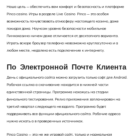
Наша цель — обеспечить вам комфорт и безопасность и платформе
Pinco casino. Игры в разделе Live Casino Pinco — это особая
возможность почувствовать атмосферу настоящего казино, даже
покидая дома. Ноунсом уровню безопасности мобильное
Пинкоказино ничем даже отличается от десктопного варианта.
Играть вскоре браузер телефона невозможно круглосуточно и а
любом месте, недалеко есть подключение к интернету.
По Электронной Почте Клиента
День с официального сайта можно загрузить только софт для Android.
Рабочая ссылка а скачивание находится в нижней части
единственной страницы. Программа нахожусь на стадии
финального тестирования. Релиз приложения запланирован на
третий квартал следующего незадолго. Программа будет
поддерживать все функции официального сайта. Рабочие адреса
нужно искать а в проверенных источниках.
Pinco Casino — это не же игровой сайт, только и нормальная