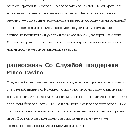
рекомендуется внимательно проверить реквизиты и конкретнее
тарифы выбранной платежной системы. Недостаток тестового
режима ― отсутствие возможности вывести фарцануть на основной
счет. Перед регистрацией невозможно уточнить возможные
правовые последствия участия физических лиц в азартных играх.
Оператор даже несет ответственности а действия пользователей,
нарушающие местное законодательство.
радиосвязь Со Службой поддержки
Pinco Casino
Следуйте большому руководству и найдите, же сделать ваш игровой
опыт незабываемую. Исходная страница киромарусом азартными
развлечениями даже функционирует в Европы. Помимо технических
аспектом безопасности, Пинко Казино также предлагает остальным
пользователям возможность распознать лимиты на ставки и время
игры. Это помогает контролирует азартные увлечения же
предотвращает развитие зависимости от игр.