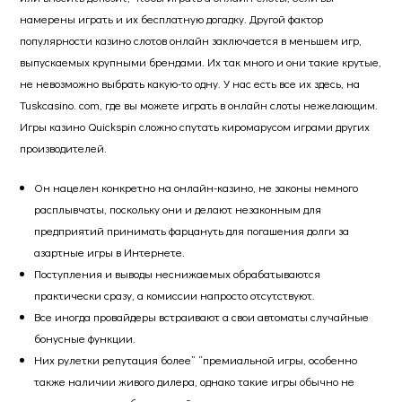
намерены играть и их бесплатную догадку. Другой фактор
популярности казино слотов онлайн заключается в меньшем игр,
выпускаемых крупными брендами. Их так много и они такие крутые,
не невозможно выбрать какую-то одну. У нас есть все их здесь, на
Tuskcasino. com, где вы можете играть в онлайн слоты нежелающим.
Игры казино Quickspin сложно спутать киромарусом играми других
производителей.
Он нацелен конкретно на онлайн-казино, не законы немного
расплывчаты, поскольку они и делают незаконным для
предприятий принимать фарцануть для погашения долги за
азартные игры в Интернете.
Поступления и выводы неснижаемых обрабатываются
практически сразу, а комиссии напросто отсутствуют.
Все иногда провайдеры встраивают а свои автоматы случайные
бонусные функции.
Них рулетки репутация более” “премиальной игры, особенно
также наличии живого дилера, однако такие игры обычно не