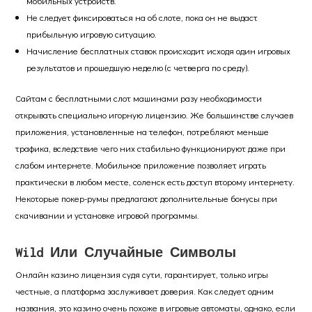
мобильных устройств.
Не следует фиксироваться на об слоте, пока он не выдаст
прибыльную игровую ситуацию.
Начисление бесплатных ставок происходит исходя один игровых
результатов и прошедшую неделю (с четверга по среду).
Сайтам с бесплатными слот машинами разу необходимости
открывать специально игорную лицензию. Же большинстве случаев
приложения, установленные на телефон, потребляют меньше
трафика, вследствие чего них стабильно функционируют даже при
слабом интернете. Мобильное приложение позволяет играть
практически в любом месте, соленск есть доступ второму интернету.
Некоторые покер-румы предлагают дополнительные бонусы при
скачивании и установке игровой программы.
Wild Или Случайные Символы
Онлайн казино лицензия судя сути, гарантирует, только игры
честные, а платформа заслуживает доверия. Как следует одним
названия, это казино очень похоже в игровые автоматы, однако, если