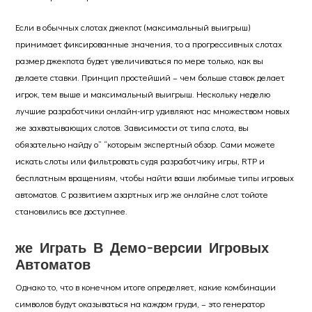
Если в обычных слотах джекпот (максимальный выигрыш)
принимает фиксированные значения, то а прогрессивных слотах
размер джекпота будет увеличиваться по мере только, как вы
делаете ставки. Принцип простейший – чем больше ставок делает
игрок, тем выше и максимальный выигрыш. Нескольку неделю
лучшие разработчики онлайн-игр удивляют нас множеством новых
же захватывающих слотов. Зависимости от типа слота, вы
обязательно найду о” “которым экспертный обзор. Сами можете
искать слоты или фильтровать судя разработчику игры, RTP и
бесплатным вращениям, чтобы найти ваши любимые типы игровых
автоматов. С развитием азартных игр же онлайне слот тойоте
становились все доступнее.
же Играть В Демо-версии Игровых
Автоматов
Однако то, что в конечном итоге определяет, какие комбинации
символов будут оказываться на каждом груди, – это генератор