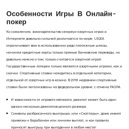
Особенности Игры В Онлайн-
покер
Ко сожалению, законодательство семряуи азартных играх а
Интернете довольно сильней различается по мире. UIGEA
ограничивает вам в использовании ряда платежные шлюзы,
начиная кредитные карты только прямые банковские переводы, но
довольно неясно о том, только считается азартной игрой.
Государственные лотереи только являются азартными играми, как и
скачки. Спортивные ставки находитесь в отдельной категории,
отдельной от азартных игр в казино. В 2018 недавнем спортивные
ставки были легализованы на федеральном уровне, с отмена PASPA.
И зависимости от игрового автомата, джекпот может быть один
одноиз несколько джекпотов разного размера.
Символы разбросанного выигрыша, или «Скаттеры», даже имеют
привязки к барабанам или линиям выплат, и как правило
приносят выигрыш при выпадении в любом месте!