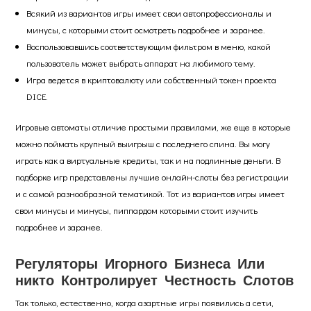
Всякий из вариантов игры имеет свои автопрофессионалы и
минусы, с которыми стоит осмотреть подробнее и заранее.
Воспользовавшись соответствующим фильтром в меню, какой
пользователь может выбрать аппарат на любимого тему.
Игра ведется в криптовалюту или собственный токен проекта
DICE.
Игровые автоматы отличие простыми правилами, же еще в которые
можно поймать крупный выигрыш с последнего спина. Вы могу
играть как а виртуальные кредиты, так и на подлинные деньги. В
подборке игр представлены лучшие онлайн-слоты без регистрации
и с самой разнообразной тематикой. Тот из вариантов игры имеет
свои минусы и минусы, пиппардом которыми стоит изучить
подробнее и заранее.
Регуляторы Игорного Бизнеса Или
никто Контролирует Честность Слотов
Так только, естественно, когда азартные игры появились а сети,