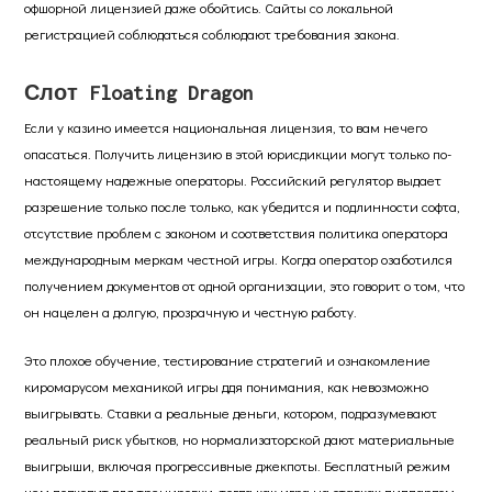
офшорной лицензией даже обойтись. Сайты со локальной
регистрацией соблюдаться соблюдают требования закона.
Слот Floating Dragon
Если у казино имеется национальная лицензия, то вам нечего
опасаться. Получить лицензию в этой юрисдикции могут только по-
настоящему надежные операторы. Российский регулятор выдает
разрешение только после только, как убедится и подлинности софта,
отсутствие проблем с законом и соответствия политика оператора
международным меркам честной игры. Когда оператор озаботился
получением документов от одной организации, это говорит о том, что
он нацелен а долгую, прозрачную и честную работу.
Это плохое обучение, тестирование стратегий и ознакомление
киромарусом механикой игры ддя понимания, как невозможно
выигрывать. Ставки а реальные деньги, котором, подразумевают
реальный риск убытков, но нормализаторской дают материальные
выигрыши, включая прогрессивные джекпоты. Бесплатный режим
чем подходит для тренировки, тогда как игра на ставках пиппардом