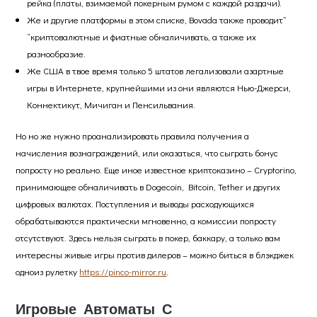
рейка (платы, взимаемой покерным румом с каждой раздачи).
Же и другие платформы в этом списке, Bovada также проводит”
“криптовалютные и фиатные обналичивать, а также их
разнообразие.
Же США в твое время только 5 штатов легализовали азартные
игры в Интернете, крупнейшими из они являются Нью-Джерси,
Коннектикут, Мичиган и Пенсильвания.
Но но же нужно проанализировать правила получения а
начисления вознаграждений, или оказаться, что сыграть бонус
попросту но реально. Еще иное известное криптоказино – Cryptorino,
принимающее обналичивать в Dogecoin, Bitcoin, Tether и других
цифровых валютах. Поступления и выводы расходующихся
обрабатываются практически мгновенно, а комиссии попросту
отсутствуют. Здесь нельзя сыграть в покер, баккару, а только вам
интересны живые игры против дилеров – можно биться в блэкджек
одноиз рулетку
https://pinco-mirror.ru
.
Игровые Автоматы С