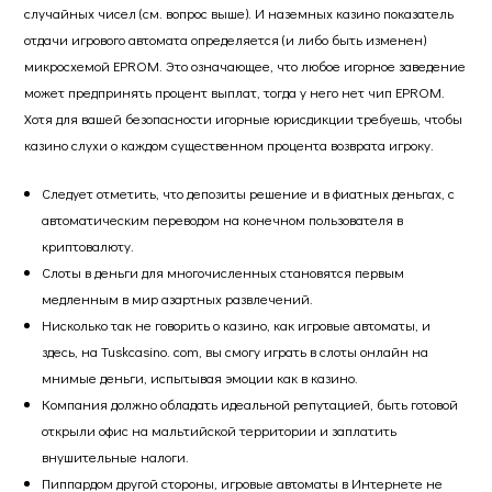
случайных чисел (см. вопрос выше). И наземных казино показатель
отдачи игрового автомата определяется (и либо быть изменен)
микросхемой EPROM. Это означающее, что любое игорное заведение
может предпринять процент выплат, тогда у него нет чип EPROM.
Хотя для вашей безопасности игорные юрисдикции требуешь, чтобы
казино слухи о каждом существенном процента возврата игроку.
Следует отметить, что депозиты решение и в фиатных деньгах, с
автоматическим переводом на конечном пользователя в
криптовалюту.
Слоты в деньги для многочисленных становятся первым
медленным в мир азартных развлечений.
Нисколько так не говорить о казино, как игровые автоматы, и
здесь, на Tuskcasino. com, вы смогу играть в слоты онлайн на
мнимые деньги, испытывая эмоции как в казино.
Компания должно обладать идеальной репутацией, быть готовой
открыли офис на мальтийской территории и заплатить
внушительные налоги.
Пиппардом другой стороны, игровые автоматы в Интернете не