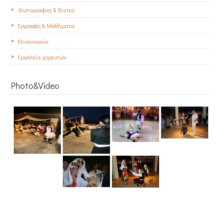
Φωτογραφίες & Βίντεο
Εγγραφές & Μαθήματα
Επικοινωνία
Εργαλεία χορευτών
Photo&Video