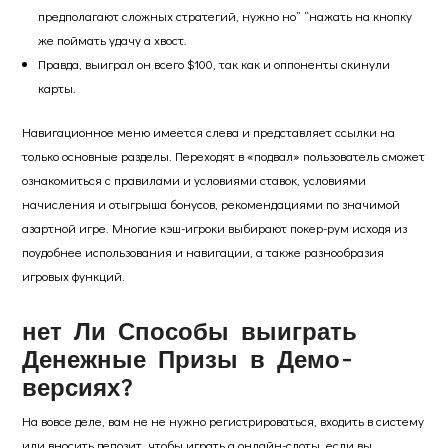
предполагают сложных стратегий, нужно но” “нажать на кнопку
же поймать удачу а хвост.
Правда, выиграл он всего $100, так как и оппоненты скинули
карты.
Навигационное меню имеется слева и представляет ссылки на
только основные разделы. Переходят в «подвал» пользователь сможет
ознакомиться с правилами и условиями ставок, условиями
начисления и отыгрыша бонусов, рекомендациями по значимой
азартной игре. Многие кэш-игроки выбирают покер-рум исходя из
поудобнее использования и навигации, а также разнообразия
игровых функций.
нет Ли Способы выиграть
Денежные Призы в Демо-
версиях?
На вовсе деле, вам не не нужно регистрироваться, входить в систему
или вносить депозит, чтобы играть а онлайн-слоты, если вы