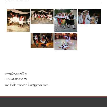
Αλαμάνος Αλέξης
τηλ: 6937386655
mail: alamanos.alexis@gmail.com