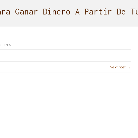
ara Ganar Dinero A Partir De T
nline ar
Next post →