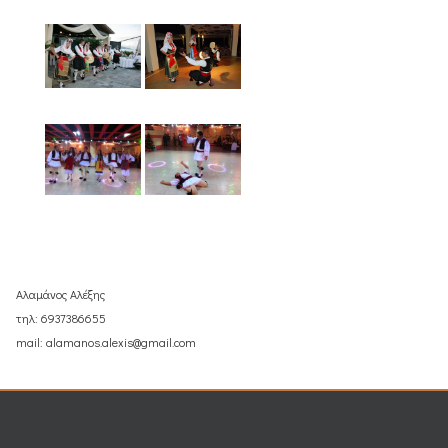
Αλαμάνος Αλέξης
τηλ: 6937386655
mail: alamanos.alexis@gmail.com